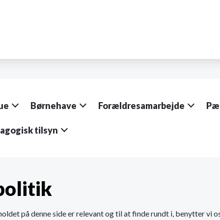
ue
Børnehave
Forældresamarbejde
Pæ
gogisk tilsyn
olitik
holdet på denne side er relevant og til at finde rundt i, benytter vi 