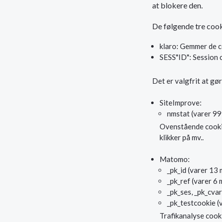
at blokere den.
De følgende tre cook
klaro: Gemmer de c
SESS"ID": Session 
Det er valgfrit at gø
SiteImprove:
nmstat (varer 99
Ovenstående cookie 
klikker på mv..
Matomo:
_pk_id (varer 13
_pk_ref (varer 6
_pk_ses, _pk_cvar
_pk_testcookie (
Trafikanalyse cook