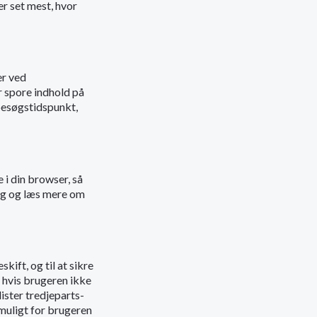
er set mest, hvor
er ved
r spore indhold på
 besøgstidspunkt,
 i din browser, så
ing og læs mere om
kift, og til at sikre
 hvis brugeren ikke
lister tredjeparts-
muligt for brugeren