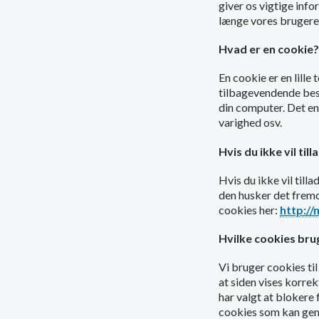
giver os vigtige info
længe vores brugere 
Hvad er en cookie?
En cookie er en lille
tilbagevendende besøg
din computer. Det en
varighed osv.
Hvis du ikke vil til
Hvis du ikke vil till
den husker det fremo
cookies her:
http://
Hvilke cookies brug
Vi bruger cookies til
at siden vises korre
har valgt at blokere 
cookies som kan gemm