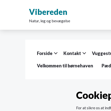
G
å
Vibereden
t
i
Natur, leg og bevægelse
l
h
o
v
e
d
Forside
Kontakt
Vuggest
i
n
d
Velkommen til børnehaven
Pæda
h
o
l
d
e
Cookiep
t
For at sikre os at ind