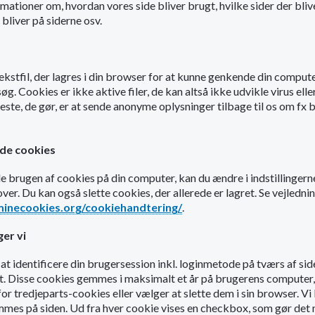
rmationer om, hvordan vores side bliver brugt, hvilke sider der bliv
bliver på siderne osv.
 tekstfil, der lagres i din browser for at kunne genkende din comput
. Cookies er ikke aktive filer, de kan altså ikke udvikle virus elle
este, de gør, er at sende anonyme oplysninger tilbage til os om fx
lade cookies
ade brugen af cookies på din computer, kan du ændre i indstillingerne
ver. Du kan også slette cookies, der allerede er lagret. Se vejledn
minecookies.org/cookiehandtering/
.
er vi
 at identificere din brugersession inkl. loginmetode på tværs af sides
kt. Disse cookies gemmes i maksimalt et år på brugerens computer,
for tredjeparts-cookies eller vælger at slette dem i sin browser. Vi 
es på siden. Ud fra hver cookie vises en checkbox, som gør det 