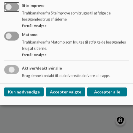
Vibereden
o
SiteImprove
l
Ullerslev-centret 32 5540 Ullerslev
Trafikanalyse fra Siteimprove som bruges til at følge de
d
+45 63337350
besøgendes brug af siderne
e
Sitemap
Formål
:
Analyse
t
Matomo
Cookie politik
Trafikanalyse fra Matomo som bruges til at følge de besøgendes
brug af siderne.
Formål
:
Analyse
Aktiver/deaktivér alle
Brug denne kontakt til at aktivere/deaktivere alle apps.
Kun nødvendige
Accepter valgte
Accepter alle