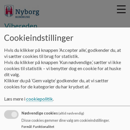
Vibereden
Cookieindstillinger
G
Hvis du klikker på knappen ’Accepter alle’, godkender du, at
å
Pædagogik
Leg
vi sætter cookies til brug for statistik.
t
Hvis du klikker på knappen ’Kun nødvendige,’ sætter vi ikke
i
cookies til statistik – vi benytter dog en cookie for at huske
Leg
l
dit valg.
h
Klikker du på ’Gem valgte’ godkender du, at vi sætter
o
cookies for de kategorier du har krydset af.
v
e
Læs mere i
cookiepolitik
.
Under oprettelse
d
i
Nødvendige cookies
n
(altid nødvendig)
d
Disse cookies gemmer dine valg om cookieindstillinger.
h
Formål
:
Funktionalitet